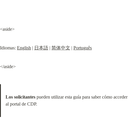
<aside>
Idiomas: 
English
 | 
日本語
 | 
简体中文
 | 
Português
</aside>
Los solicitantes
 pueden utilizar esta guía para saber cómo acceder 
al portal de CDP.