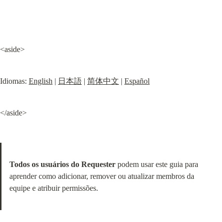
<aside>
Idiomas: 
English
 | 
日本語
 | 
简体中文
 | 
Español
</aside>
Todos os usuários do Requester
 podem usar este guia para 
aprender como adicionar, remover ou atualizar membros da 
equipe e atribuir permissões.