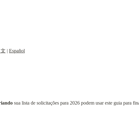
中文
 | 
Español
criando
 sua lista de solicitações para 2026 podem usar este guia para final