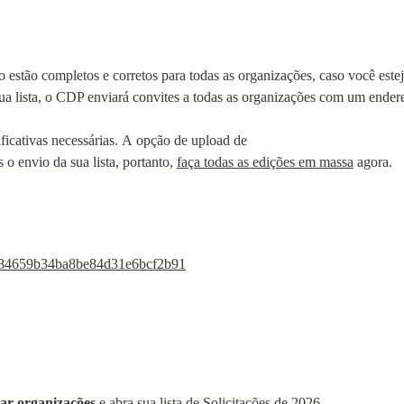
o estão completos e corretos para todas as organizações, caso você estej
ua lista, o CDP enviará convites a todas as organizações com um endere
ificativas necessárias. A opção de upload de 
o envio da sua lista, portanto, 
faça todas as edições em massa
 agora.

ab84659b34ba8be84d31e6bcf2b91
ar organizações
 e abra sua lista de Solicitações de 2026