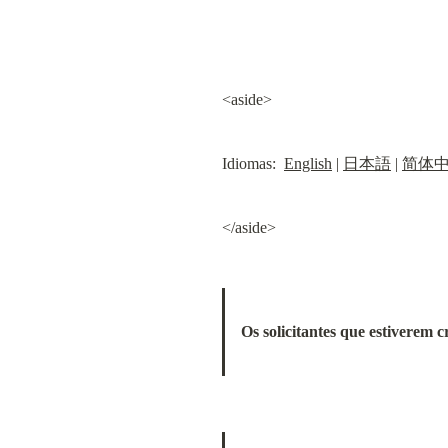
<aside>
Idiomas:  
English
 | 
日本語
 | 
简体
</aside>
Os solicitantes que estiverem 