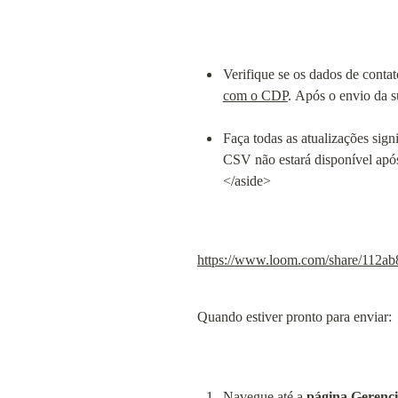
Verifique se os dados de contat
com o CDP
. Após o envio da s
Faça todas as atualizações sign
CSV não estará disponível após 
</aside>
https://www.loom.com/share/112
Quando estiver pronto para enviar:
Navegue até a 
página Gerenci