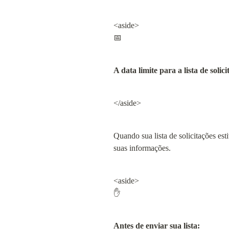
<aside>

📅
A data limite para a lista de solic
</aside>
Quando sua lista de solicitações est
suas informações.
<aside>

✋
Antes de enviar sua lista: