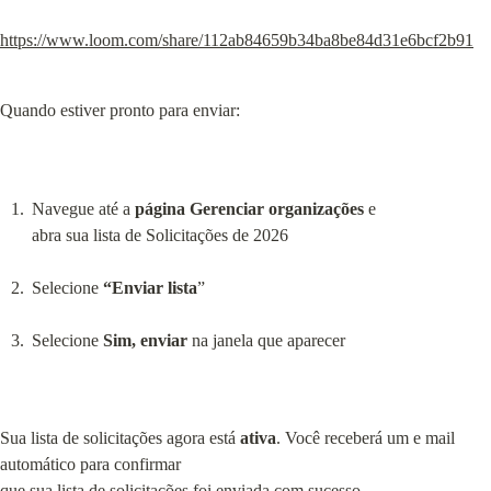
https://www.loom.com/share/112ab84659b34ba8be84d31e6bcf2b91
Quando estiver pronto para enviar:
Navegue até a 
página Gerenciar organizações
 e 
abra sua lista de Solicitações de 2026
Selecione 
“Enviar lista
”
Selecione 
Sim, enviar
 na janela que aparecer
Sua lista de solicitações agora está 
ativa
. Você receberá um e mail 
automático para confirmar 
que sua lista de solicitações foi enviada com sucesso.