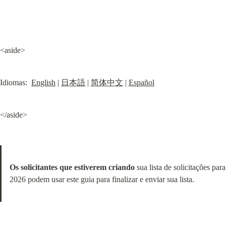
<aside>
Idiomas:  
English
 | 
日本語
 | 
简体中文
 | 
Español
</aside>
Os solicitantes que estiverem criando
 sua lista de solicitações para 
2026 podem usar este guia para finalizar e enviar sua lista.